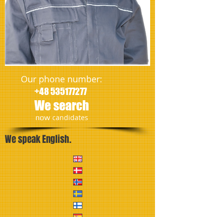
Our phone number:
+48 535177277
We search
​now
candidates
We speak English.