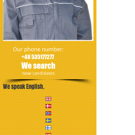
Our phone number:
+48 535177277
We search
​now
candidates
We speak English.