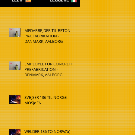
LEER
LEGGERE
MEDARBEJDER TIL BETON
PRÆFABRIKATION -
DANMARK, AALBORG
EMPLOYEE FOR CONCRETE
PREFABRICATION -
DENMARK, AALBORG
SVEJSER 136 TIL NORGE,
MOSJøEN
WELDER 136 TO NORWAY,