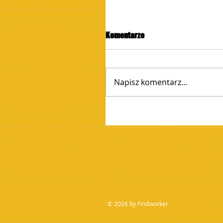
Komentarze
Napisz komentarz...
© 2026 by Findworker