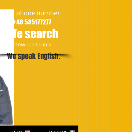
Our phone number:
+48 535177277
We search
​now
candidates
We speak English.