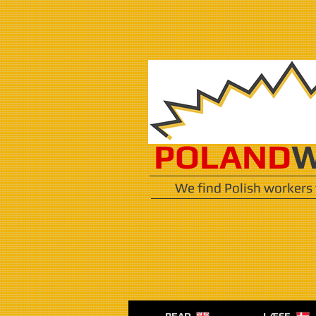
POLAND
W
We find Polish workers