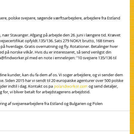
jsere, polske svejsere, søgende værftsarbejdere, arbejdere fra Estland 
e, nær Stavanger. Afgang på arbejde den 26. juni i længere tid. Krævet 
svejsecertifikat opfyldt.135/136. Sats 279 NOK/t brutto, 168 timers 
g på hverdage. Gratis overnatning og fly. Rotationer. Betalinger hver 
på norske vilkår. Hvis du er interesseret, så send venligst din 
a@findworker.pl med en note i emnelinjen: "10 svejsere 135/136 til 
 dine kunder, kan du fa dem af os. Vi soger arbejdere, og vi sender dem 
ke. Siden 2015 har vi sendt til 20 europaiske agenturer over 500 polske 
er indtil i dag. Kontakt os pa 
polandworker.com
 og send detaljer, 
 for, vi bliver betalt for arbejdstagerens arbejdstid.
ring af svejsere
arbejdere fra Estland og Bulgarien og Polen