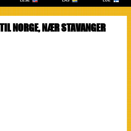
LESE
LÄS
LUE
 TIL NORGE, NÆR STAVANGER