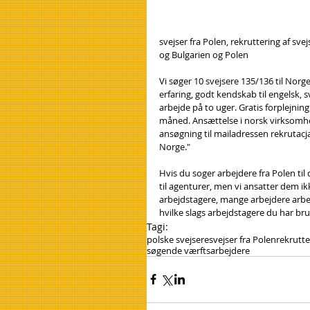
svejser fra Polen, rekruttering af sve
og Bulgarien og Polen
Vi søger 10 svejsere 135/136 til Norg
erfaring, godt kendskab til engelsk, 
arbejde på to uger. Gratis forplejnin
måned. Ansættelse i norsk virksomhed 
ansøgning til mailadressen rekrutacj
Norge."
Hvis du soger arbejdere fra Polen til
til agenturer, men vi ansatter dem ik
arbejdstagere, mange arbejdere arbejd
hvilke slags arbejdstagere du har brug
Tagi:
polske svejsere
svejser fra Polen
rekrutte
søgende værftsarbejdere