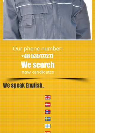
Our phone number:
+48 535177277
We search
​now
candidates
We speak English.