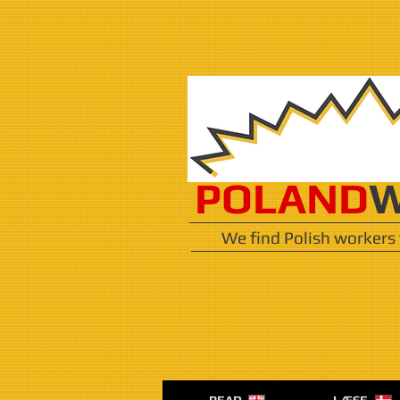
POLAND
W
We find Polish workers