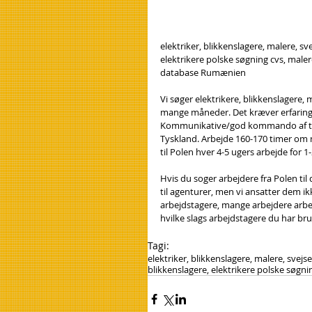
elektriker, blikkenslagere, malere, sve
elektrikere polske søgning cvs, male
database Rumænien
Vi søger elektrikere, blikkenslagere, m
mange måneder. Det kræver erfaring i f
Kommunikative/god kommando af tysk. 
Tyskland. Arbejde 160-170 timer om m
til Polen hver 4-5 ugers arbejde for 1-
Hvis du soger arbejdere fra Polen til
til agenturer, men vi ansatter dem ik
arbejdstagere, mange arbejdere arbej
hvilke slags arbejdstagere du har brug
Tagi:
elektriker, blikkenslagere, malere, svejs
blikkenslagere, elektrikere polske søgni