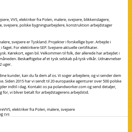
jsere, VVS, elektriker fra Polen, malere, svejsere, blikkenslagere, 
re, svejsere, polske bygningsarbejdere, konstruktion arbejdstager 
alere, svejsere er Tyskland. Projekter i forskellige byer. Arbejde i 
aget. For elektrikere-SEP. Svejsere-aktuelle certifikater. 
Kørekort, egen bil. Velkommen til folk, der allerede har arbejdet i 
åneden. Beskæftigelse af et tysk selskab på tysk vilkår. Udnævnelser 
2 uger.
 dine kunder, kan du fa dem af os. Vi soger arbejdere, og vi sender dem 
ke. Siden 2015 har vi sendt til 20 europaiske agenturer over 500 polske 
der indtil i dag. Kontakt os pa polandworker.com og send detaljer, 
 for, vi bliver betalt for arbejdstagerens arbejdstid.
ere
VVS, elektriker fra Polen, malere, svejsere
ng cvs