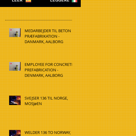
LEER
LEGGERE
MEDARBEJDER TIL BETON
PRÆFABRIKATION -
DANMARK, AALBORG
EMPLOYEE FOR CONCRETE
PREFABRICATION -
DENMARK, AALBORG
SVEJSER 136 TIL NORGE,
MOSJøEN
WELDER 136 TO NORWAY,