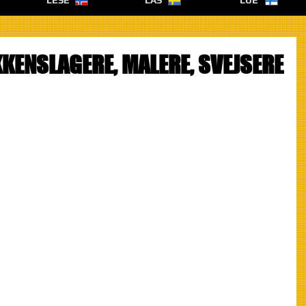
LESE
LÄS
LUE
KKENSLAGERE, MALERE, SVEJSERE