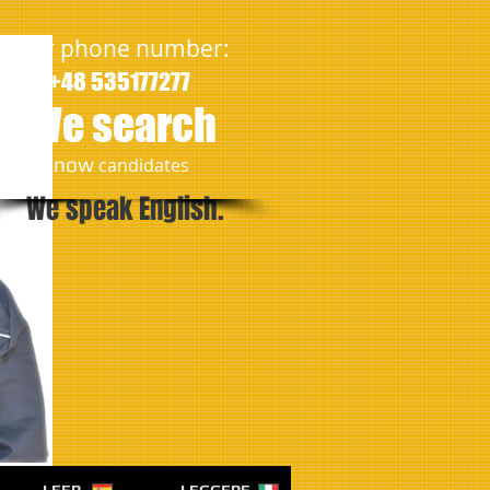
Our phone number:
+48 535177277
We search
​now
candidates
We speak English.