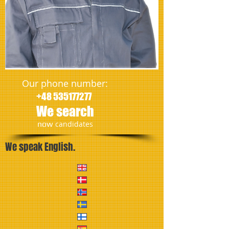
Our phone number:
+48 535177277
We search
​now
candidates
We speak English.