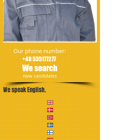
Our phone number:
+48 535177277
We search
​now
candidates
We speak English.