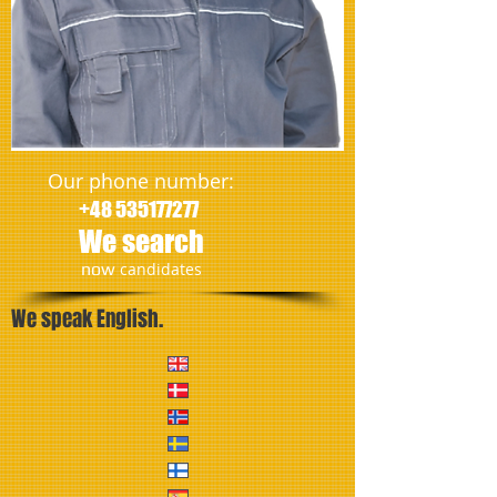
Our phone number:
+48 535177277
We search
​now
candidates
We speak English.