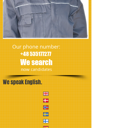
Our phone number:
+48 535177277
We search
​now
candidates
We speak English.