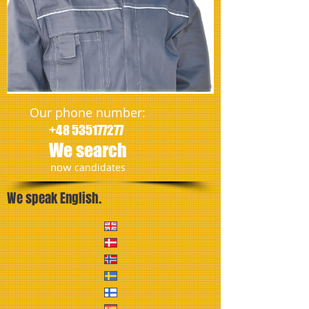
Our phone number:
+48 535177277
We search
​now
candidates
We speak English.