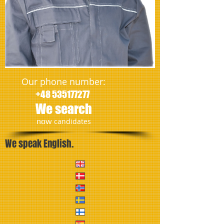
Our phone number:
+48 535177277
We search
​now
candidates
We speak English.