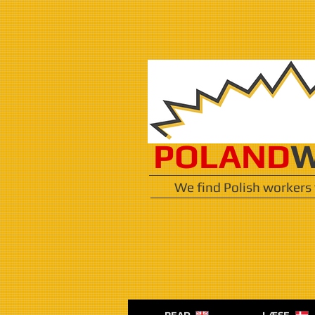
POLAND
W
We find Polish workers