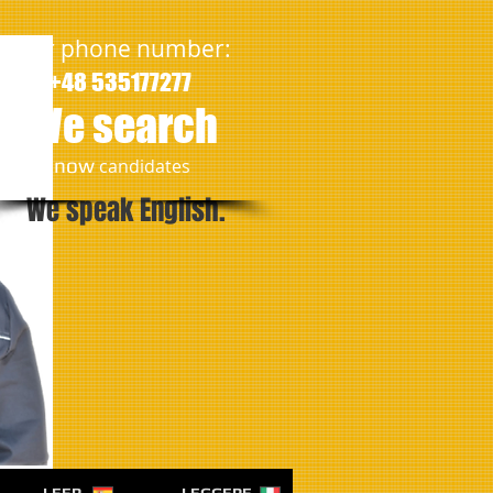
Our phone number:
+48 535177277
We search
​now
candidates
We speak English.