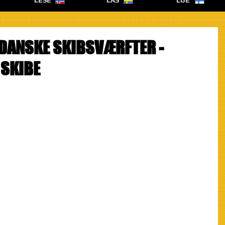
LESE
LÄS
LUE
L DANSKE SKIBSVÆRFTER -
 SKIBE