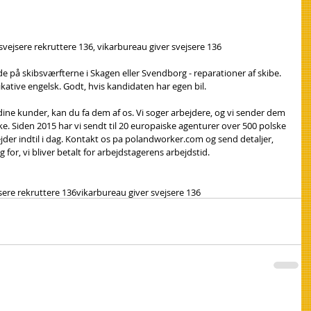
 svejsere rekruttere 136, vikarbureau giver svejsere 136
jde på skibsværfterne i Skagen eller Svendborg - reparationer af skibe. 
ikative engelsk. Godt, hvis kandidaten har egen bil.
 dine kunder, kan du fa dem af os. Vi soger arbejdere, og vi sender dem 
ke. Siden 2015 har vi sendt til 20 europaiske agenturer over 500 polske 
der indtil i dag. Kontakt os pa polandworker.com og send detaljer, 
 for, vi bliver betalt for arbejdstagerens arbejdstid.
sere rekruttere 136
vikarbureau giver svejsere 136