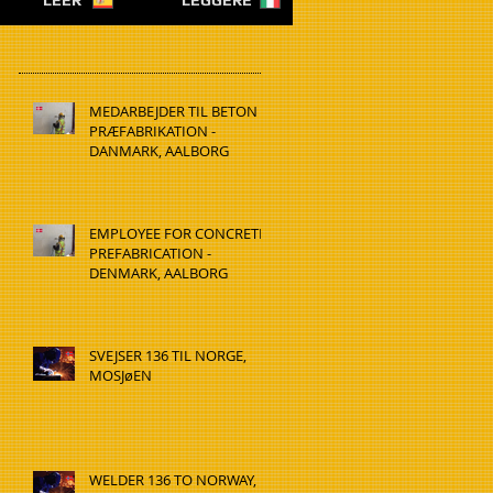
LEER
LEGGERE
MEDARBEJDER TIL BETON
PRÆFABRIKATION -
DANMARK, AALBORG
EMPLOYEE FOR CONCRETE
PREFABRICATION -
DENMARK, AALBORG
SVEJSER 136 TIL NORGE,
MOSJøEN
WELDER 136 TO NORWAY,