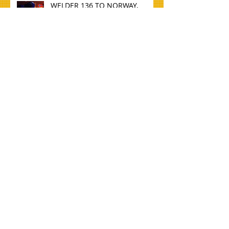
WELDER 136 TO NORWAY,
MOSJøEN
TØMMERE TIL NORGE, OSLO
CARPENTERS FOR NORWAY,
OSLO
GRAVEMASKINER OG HJÆLP
MED ERFARING I BETØJNING TIL
DANMARK, HADSTEN