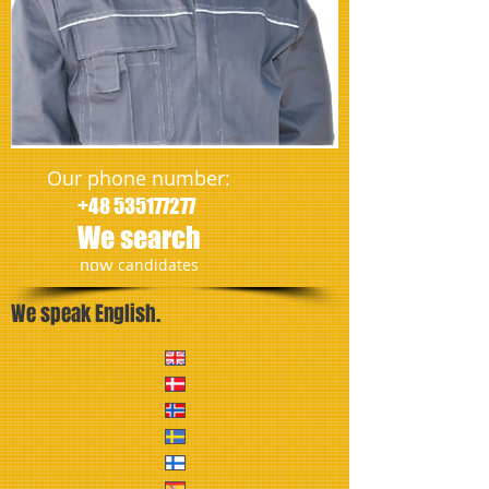
Our phone number:
+48 535177277
We search
​now
candidates
We speak English.