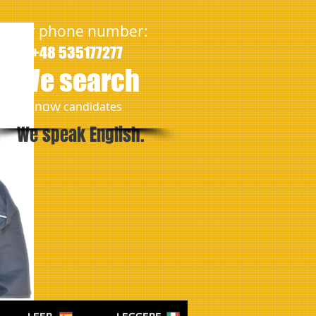
Our phone number:
+48 535177277
We search
​now
candidates
We speak English.