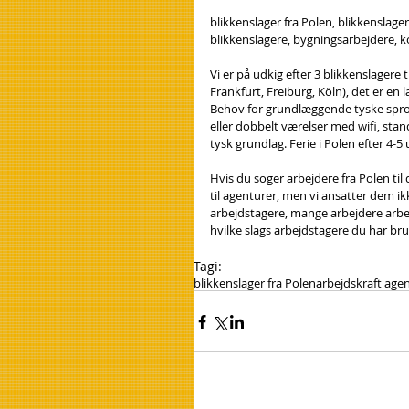
blikkenslager fra Polen, blikkenslager
blikkenslagere, bygningsarbejdere,
Vi er på udkig efter 3 blikkenslagere t
Frankfurt, Freiburg, Köln), det er en 
Behov for grundlæggende tyske sprog (
eller dobbelt værelser med wifi, sta
tysk grundlag. Ferie i Polen efter 4-5
Hvis du soger arbejdere fra Polen til
til agenturer, men vi ansatter dem ik
arbejdstagere, mange arbejdere arbej
hvilke slags arbejdstagere du har brug
Tagi:
blikkenslager fra Polen
arbejdskraft agen