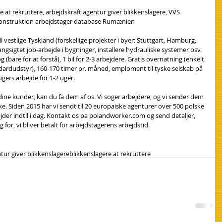
e at rekruttere, arbejdskraft agentur giver blikkenslagere, VVS 
 konstruktion arbejdstager database Rumænien
il vestlige Tyskland (forskellige projekter i byer: Stuttgart, Hamburg, 
langsigtet job-arbejde i bygninger, installere hydrauliske systemer osv. 
bare for at forstå), 1 bil for 2-3 arbejdere. Gratis overnatning (enkelt 
ndardudstyr), 160-170 timer pr. måned, emploment til tyske selskab på 
 ugers arbejde for 1-2 uger.
 dine kunder, kan du fa dem af os. Vi soger arbejdere, og vi sender dem 
ke. Siden 2015 har vi sendt til 20 europaiske agenturer over 500 polske 
der indtil i dag. Kontakt os pa polandworker.com og send detaljer, 
 for, vi bliver betalt for arbejdstagerens arbejdstid.
tur giver blikkenslagere
blikkenslagere at rekruttere