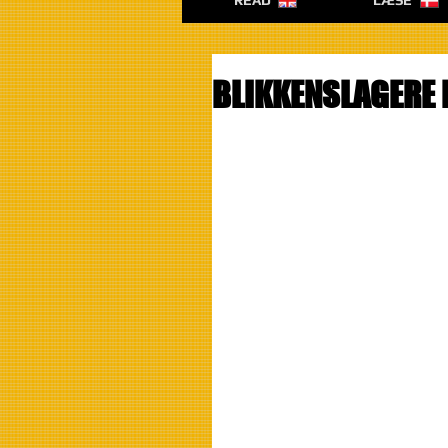
READ
LÆSE
BLIKKENSLAGERE 