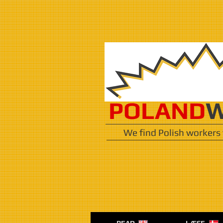
POLAND
W
We find Polish workers