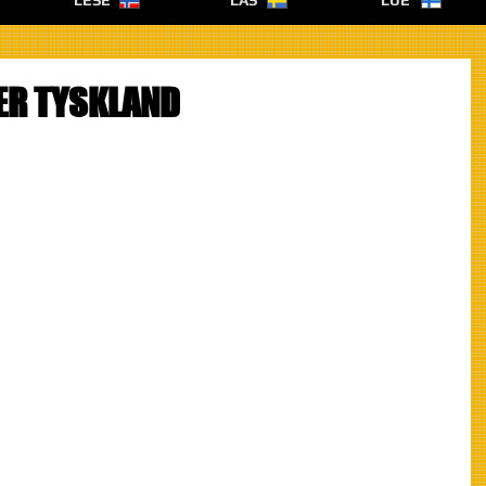
LESE
LÄS
LUE
ER TYSKLAND