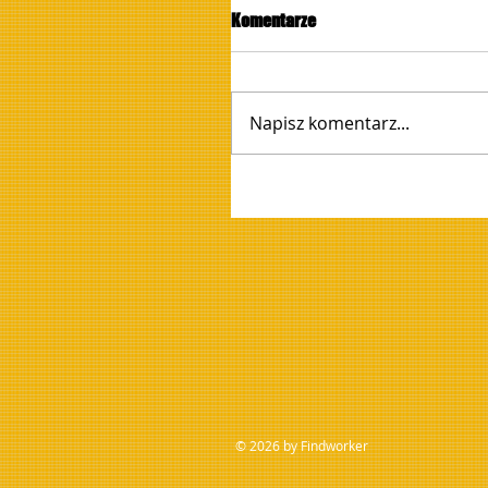
Komentarze
Napisz komentarz...
© 2026 by Findworker