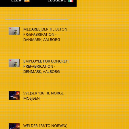
LEER
LEGGERE
MEDARBEJDER TIL BETON
PRÆFABRIKATION -
DANMARK, AALBORG
EMPLOYEE FOR CONCRETE
PREFABRICATION -
DENMARK, AALBORG
SVEJSER 136 TIL NORGE,
MOSJøEN
WELDER 136 TO NORWAY,