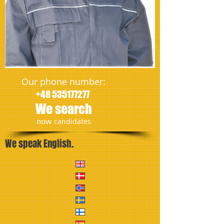
Our phone number:
+48 535177277
We search
​now
candidates
We speak English.