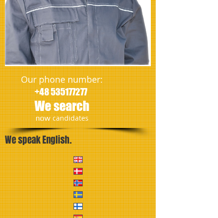
Our phone number:
+48 535177277
We search
​now
candidates
We speak English.