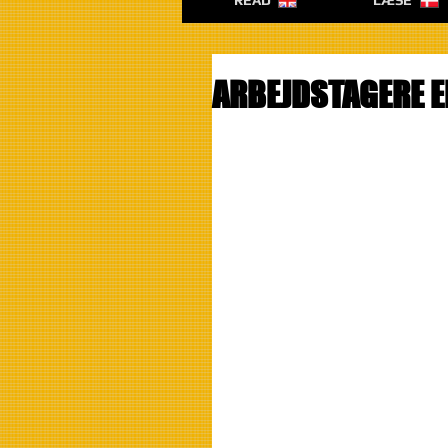
READ
LÆSE
ARBEJDSTAGERE E