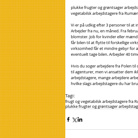
plukke frugter og grøntsager arbejds
vegetabilsk arbejdstagere fra Rumæ
Vi er på udkig efter 3 personer til at
Arbejder fra nu, en måned. Fra februa
blomster. Job for kvinder eller mæn
får bilen til at flytte til forskellige
virksomhed får et mindre gebyr for ad
eventuelt tage bilen. Arbejder 40 ti
Hvis du soger arbejdere fra Polen til
til agenturer, men vi ansatter dem ik
arbejdstagere, mange arbejdere arbej
hvilke slags arbejdstagere du har brug
Tagi:
frugt og vegetabilsk arbejdstagere fra
plukke frugter og grøntsager arbejdsta