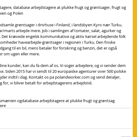
tagere, database arbejdstagere at plukke frugt og grøntsager, frugt og 
nien og Polen
 indsamle grøntsager i drivhuse i Finland, i landsbyen Kyro nær Turku. 
r/marts arbejde mere. Job i samlingen af tomater, salat, agurker og 
d. Det krævede engelsk kommunikative og aktiv kørsel arbejdende folk 
 virksomheder havearbejde-grøntsager i regionen i Turku. Den finske 
gang til en bil, mens betaler for forsikring og benzin, det er også 
mer om ugen eller mere.
 dine kunder, kan du fa dem af os. Vi soger arbejdere, og vi sender dem 
ke. Siden 2015 har vi sendt til 20 europaiske agenturer over 500 polske 
der indtil i dag. Kontakt os pa polandworker.com og send detaljer, 
 for, vi bliver betalt for arbejdstagerens arbejdstid.
 Rumænien og
database arbejdstagere at plukke frugt og grøntsag
gere