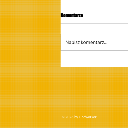
Komentarze
Napisz komentarz...
© 2026 by Findworker