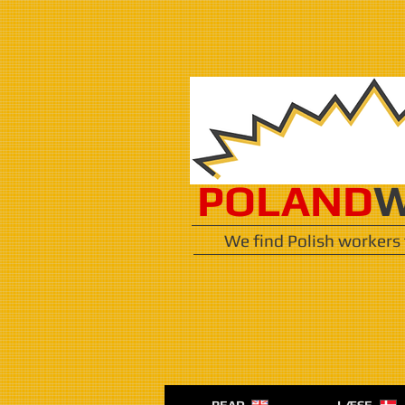
POLAND
W
We find Polish workers