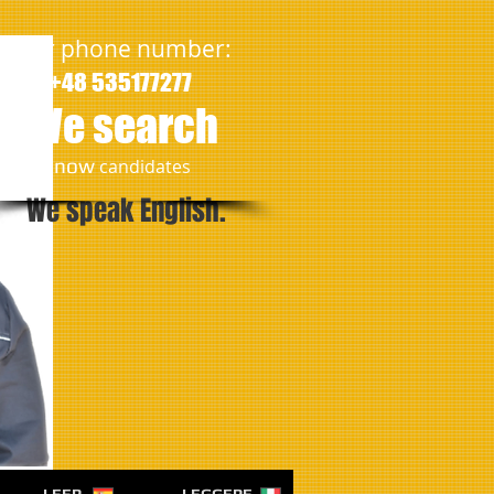
Our phone number:
+48 535177277
We search
​now
candidates
We speak English.