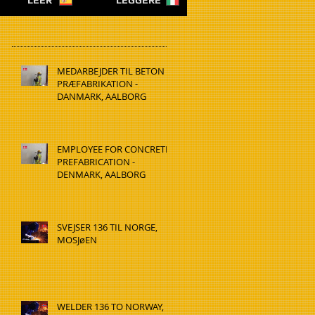
LEER
LEGGERE
MEDARBEJDER TIL BETON
PRÆFABRIKATION -
DANMARK, AALBORG
EMPLOYEE FOR CONCRETE
PREFABRICATION -
DENMARK, AALBORG
SVEJSER 136 TIL NORGE,
MOSJøEN
WELDER 136 TO NORWAY,