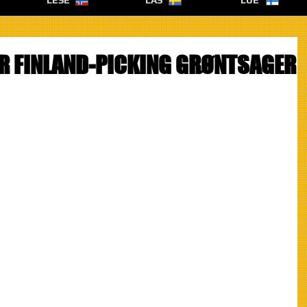
LESE
LÄS
LUE
R FINLAND-PICKING GRØNTSAGER