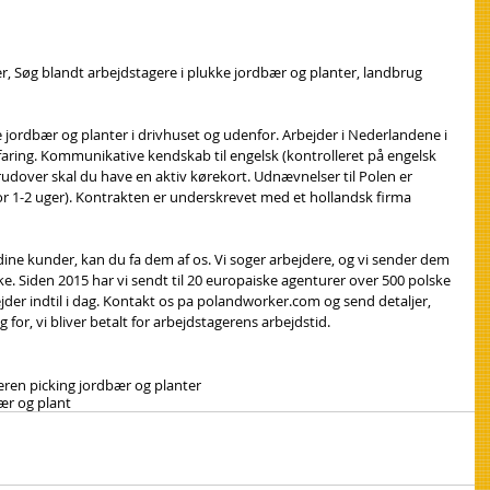
r, Søg blandt arbejdstagere i plukke jordbær og planter, landbrug 
 jordbær og planter i drivhuset og udenfor. Arbejder i Nederlandene i 
aring. Kommunikative kendskab til engelsk (kontrolleret på engelsk 
dover skal du have en aktiv kørekort. Udnævnelser til Polen er 
or 1-2 uger). Kontrakten er underskrevet med et hollandsk firma 
 dine kunder, kan du fa dem af os. Vi soger arbejdere, og vi sender dem 
ke. Siden 2015 har vi sendt til 20 europaiske agenturer over 500 polske 
der indtil i dag. Kontakt os pa polandworker.com og send detaljer, 
 for, vi bliver betalt for arbejdstagerens arbejdstid.
eren picking jordbær og planter
ær og plant