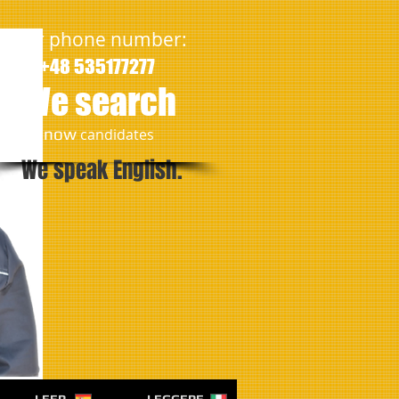
Our phone number:
+48 535177277
We search
​now
candidates
We speak English.