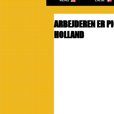
READ
LÆSE
ARBEJDEREN ER P
HOLLAND