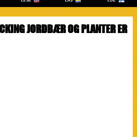
LESE
LÄS
LUE
ICKING JORDBÆR OG PLANTER ER