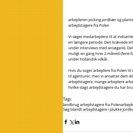
arbejderen picking jordbær og plante
arbejdstagere fra Polen
Vi søger medarbejdere til at indsamle
en længere periode. Den krævede erf
under interviews med ansøgere). Deru
muligt en gang hver 2 måned (ferie f
under hollandsk vilkår.
Hvis du soger arbejdere fra Polen til
til agenturer, men vi ansatter dem ik
arbejdstagere, mange arbejdere arbej
hvilke slags arbejdstagere du har brug
Tagi:
landbrug arbejdstagere fra Polen
arbejd
Søg blandt arbejdstagere i plukke jordb