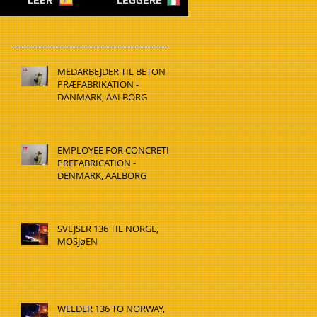
LEER
LEGGERE
MEDARBEJDER TIL BETON
PRÆFABRIKATION -
DANMARK, AALBORG
EMPLOYEE FOR CONCRETE
PREFABRICATION -
DENMARK, AALBORG
SVEJSER 136 TIL NORGE,
MOSJøEN
WELDER 136 TO NORWAY,