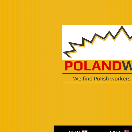
POLAND
W
We find Polish workers