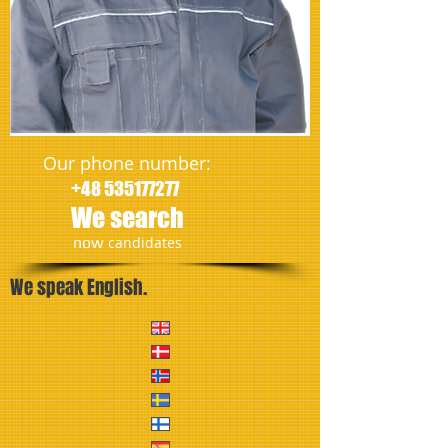
Our phone number:
+48 535177277
We search
​now
candidates
We speak English.