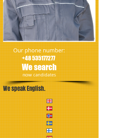
Our phone number:
+48 535177277
We search
​now
candidates
We speak English.