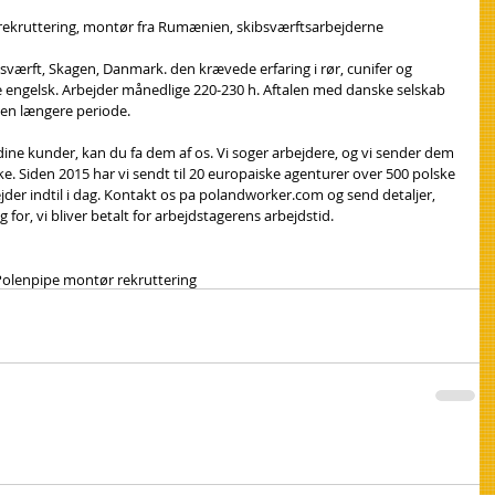
rekruttering, montør fra Rumænien, skibsværftsarbejderne
ibsværft, Skagen, Danmark. den krævede erfaring i rør, cunifer og 
ngelsk. Arbejder månedlige 220-230 h. Aftalen med danske selskab 
 en længere periode.
 dine kunder, kan du fa dem af os. Vi soger arbejdere, og vi sender dem 
ke. Siden 2015 har vi sendt til 20 europaiske agenturer over 500 polske 
der indtil i dag. Kontakt os pa polandworker.com og send detaljer, 
 for, vi bliver betalt for arbejdstagerens arbejdstid.
Polen
pipe montør rekruttering