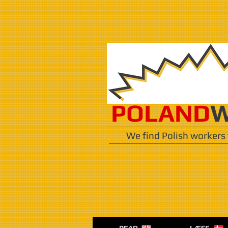
POLAND
W
We find Polish workers