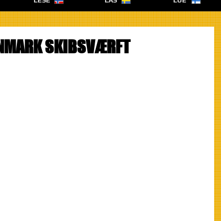
LESE
LÄS
LUE
NMARK SKIBSVÆRFT