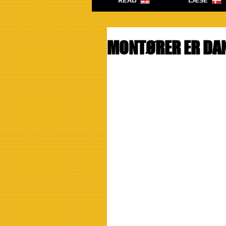
READ
LÆSE
MONTØRER ER DA