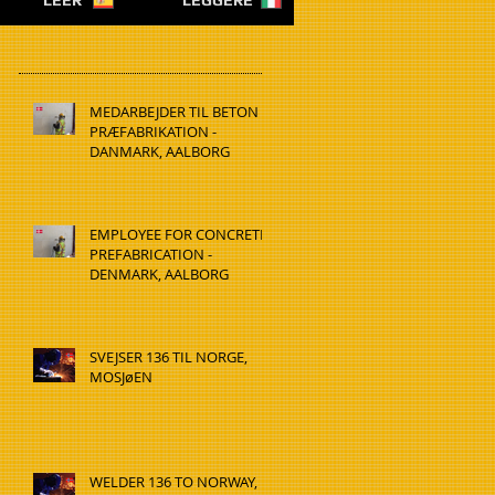
LEER
LEGGERE
MEDARBEJDER TIL BETON
PRÆFABRIKATION -
DANMARK, AALBORG
EMPLOYEE FOR CONCRETE
PREFABRICATION -
DENMARK, AALBORG
SVEJSER 136 TIL NORGE,
MOSJøEN
WELDER 136 TO NORWAY,