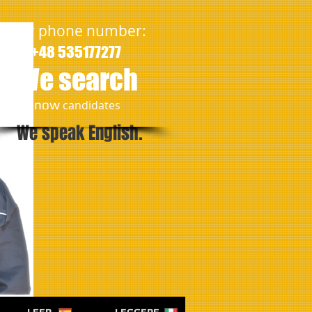
Our phone number:
+48 535177277
We search
​now
candidates
We speak English.