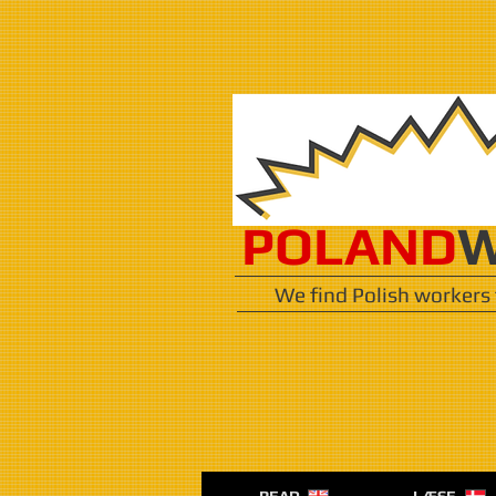
POLAND
W
We find Polish workers