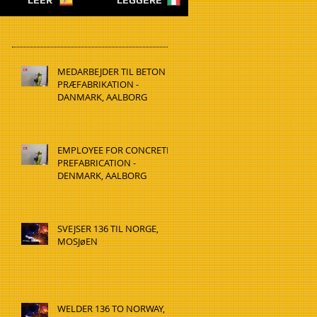
LEER
LEGGERE
MEDARBEJDER TIL BETON
PRÆFABRIKATION -
DANMARK, AALBORG
EMPLOYEE FOR CONCRETE
PREFABRICATION -
DENMARK, AALBORG
SVEJSER 136 TIL NORGE,
MOSJøEN
WELDER 136 TO NORWAY,