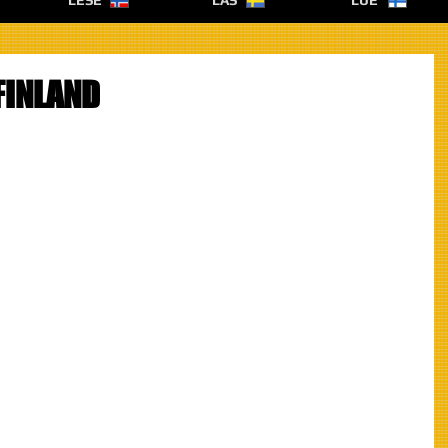
LESE
LÄS
LUE
 FINLAND