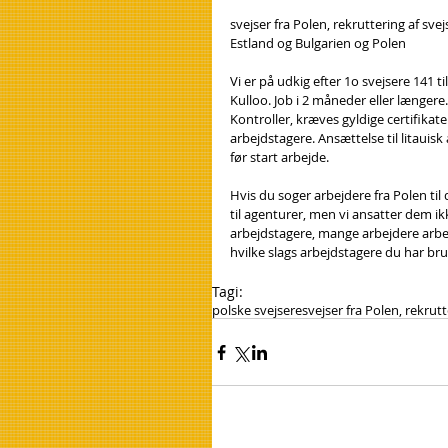
svejser fra Polen, rekruttering af sve
Estland og Bulgarien og Polen
Vi er på udkig efter 1o svejsere 141 til
Kulloo. Job i 2 måneder eller længere
Kontroller, kræves gyldige certifikate
arbejdstagere. Ansættelse til litauisk
før start arbejde.
Hvis du soger arbejdere fra Polen til
til agenturer, men vi ansatter dem ik
arbejdstagere, mange arbejdere arbej
hvilke slags arbejdstagere du har brug
Tagi:
polske svejsere
svejser fra Polen, rekrutt