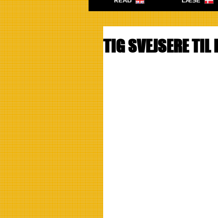
READ
LÆSE
TIG SVEJSERE TIL