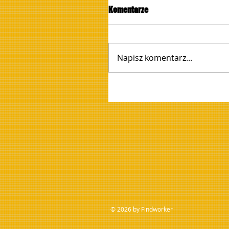
Komentarze
Napisz komentarz...
© 2026 by Findworker