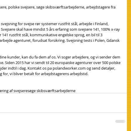
jsere, polske svejsere, søge skibsværftsarbejderne, arbejdstagere fra 
 svejsning for svejse rør systemer rustfrit stål, arbejde i Finland, 
. Svejsere skal have mindst 5 års erfaring som svejsere 141, 100% x-ray 
r 141 rustfrit stål, kommunikative engelske sprog, en bil til 3 
 arbejde agenturet, forudsat forsikring. Svejsning tests i Polen, Gdansk 
 dine kunder, kan du fa dem af os. Vi soger arbejdere, og vi sender dem 
ke. Siden 2015 har vi sendt til 20 europaiske agenturer over 500 polske 
der indtil i dag. Kontakt os pa polandworker.com og send detaljer, 
 for, vi bliver betalt for arbejdstagerens arbejdstid.
ering af svejsere
søge skibsværftsarbejderne