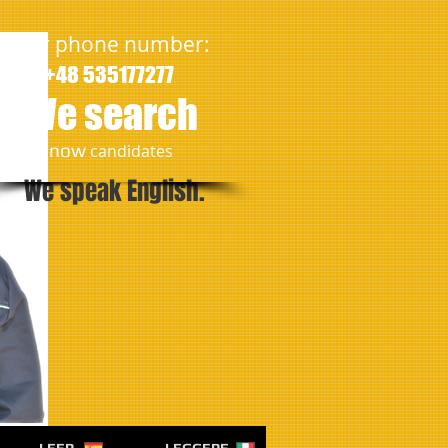
Our phone number:
+48 535177277
We search
​now
candidates
We speak English.