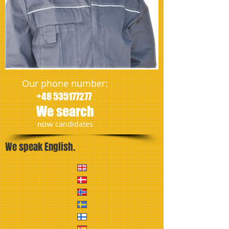
Our phone number:
+48 535177277
We search
​now
candidates
We speak English.