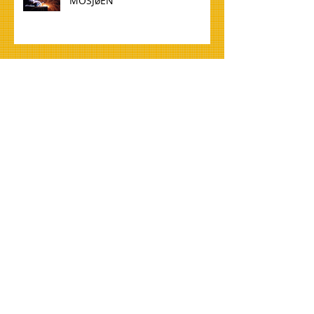
MOSJøEN
WELDER 136 TO NORWAY,
MOSJøEN
TØMMERE TIL NORGE, OSLO
CARPENTERS FOR NORWAY,
OSLO