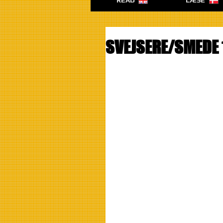
READ
LÆSE
SVEJSERE/SMEDE 