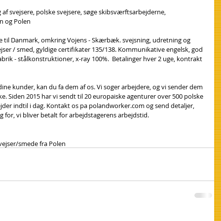
 af svejsere, polske svejsere, søge skibsværftsarbejderne, 
en og Polen
ede til Danmark, omkring Vojens - Skærbæk. svejsning, udretning og 
ejser / smed, gyldige certifikater 135/138. Kommunikative engelsk, god 
fabrik - stålkonstruktioner, x-ray 100%.  Betalinger hver 2 uge, kontrakt 
 dine kunder, kan du fa dem af os. Vi soger arbejdere, og vi sender dem 
ke. Siden 2015 har vi sendt til 20 europaiske agenturer over 500 polske 
der indtil i dag. Kontakt os pa polandworker.com og send detaljer, 
 for, vi bliver betalt for arbejdstagerens arbejdstid.
vejser/smede fra Polen