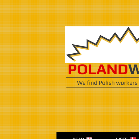
POLAND
W
We find Polish workers