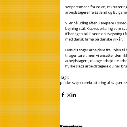
svejser/smede fra Polen, rekruttering
arbejdstagere fra Estland og Bulgari
Vi er på udkig efter 8 svejsere / sm
bøjning stål. Kræves erfaring som sv
if har egen bil. Præcision svejsning i 
med dansk firma på danske vilkår.
Hvis du soger arbejdere fra Polen til
til agenturer, men vi ansatter dem ik
arbejdstagere, mange arbejdere arbej
hvilke slags arbejdstagere du har brug
Tagi:
polske svejsere
rekruttering af svejsere
s
Komentarze