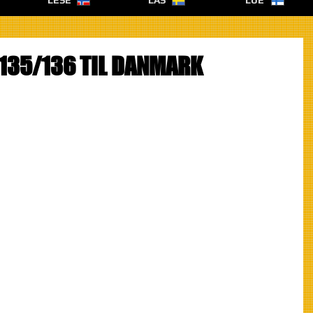
LESE
LÄS
LUE
135/136 TIL DANMARK