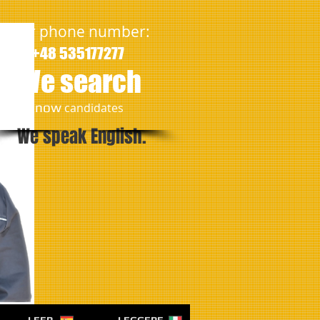
Our phone number:
+48 535177277
We search
​now
candidates
We speak English.