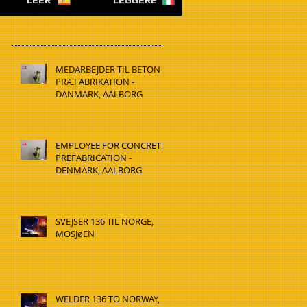
LEER
LEGGERE
MEDARBEJDER TIL BETON
PRÆFABRIKATION -
DANMARK, AALBORG
EMPLOYEE FOR CONCRETE
PREFABRICATION -
DENMARK, AALBORG
SVEJSER 136 TIL NORGE,
MOSJøEN
WELDER 136 TO NORWAY,