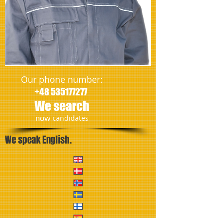
Our phone number:
+48 535177277
We search
​now
candidates
We speak English.