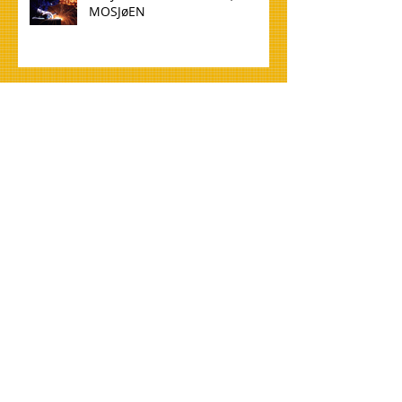
MOSJøEN
WELDER 136 TO NORWAY,
MOSJøEN
TØMMERE TIL NORGE, OSLO
CARPENTERS FOR NORWAY,
OSLO