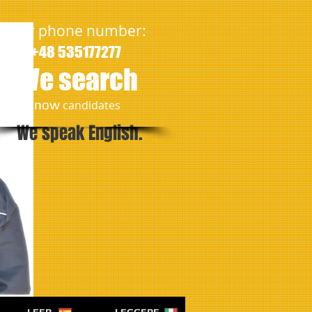
Our phone number:
+48 535177277
We search
​now
candidates
We speak English.