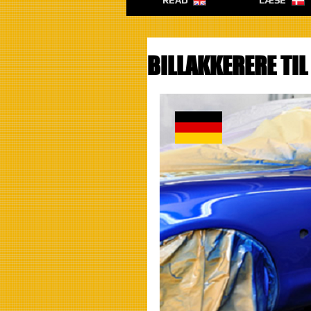
READ
LÆSE
BILLAKKERERE TI