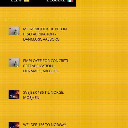
LEER
LEGGERE
MEDARBEJDER TIL BETON
PRÆFABRIKATION -
DANMARK, AALBORG
EMPLOYEE FOR CONCRETE
PREFABRICATION -
DENMARK, AALBORG
SVEJSER 136 TIL NORGE,
MOSJøEN
WELDER 136 TO NORWAY,