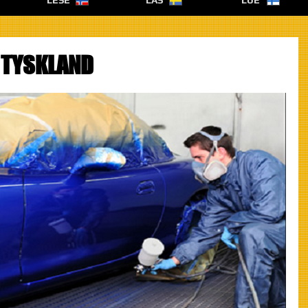
LESE
LÄS
LUE
L TYSKLAND