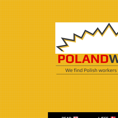
POLAND
W
We find Polish workers