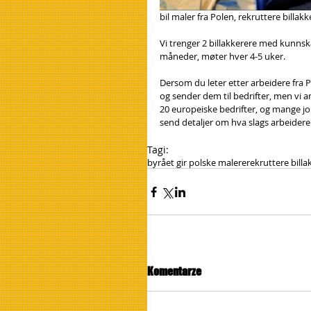
bil maler fra Polen, rekruttere billak
Vi trenger 2 billakkerere med kunnska
måneder, møter hver 4-5 uker.
Dersom du leter etter arbeidere fra Po
og sender dem til bedrifter, men vi a
20 europeiske bedrifter, og mange j
send detaljer om hva slags arbeidere 
Tagi:
byrået gir polske malere
rekruttere billa
Komentarze