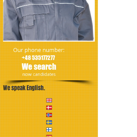
Our phone number:
+48 535177277
We search
​now
candidates
We speak English.