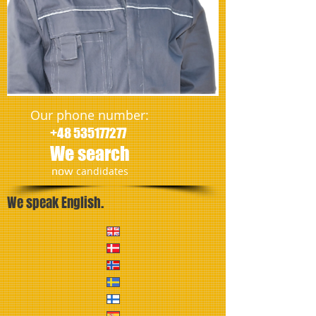
Our phone number:
+48 535177277
We search
​now
candidates
We speak English.