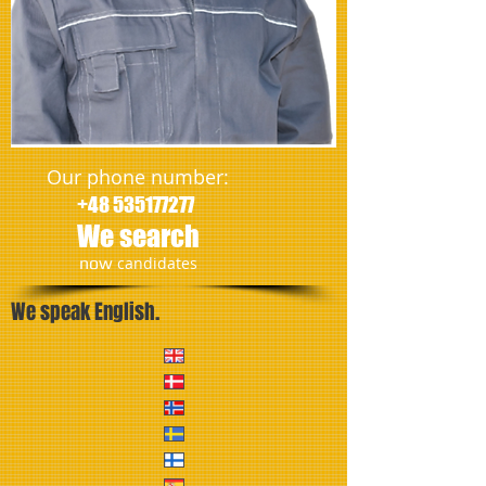
Our phone number:
+48 535177277
We search
​now
candidates
We speak English.