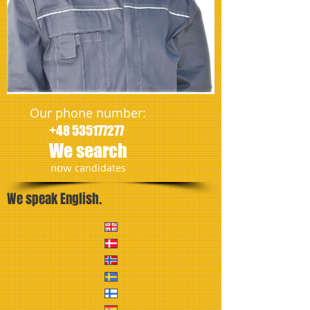
Our phone number:
+48 535177277
We search
​now
candidates
We speak English.