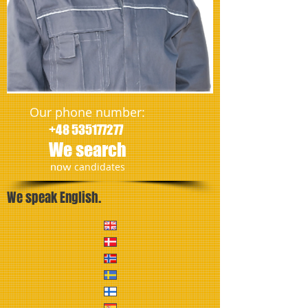
Our phone number:
+48 535177277
We search
​now
candidates
We speak English.