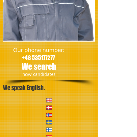
Our phone number:
+48 535177277
We search
​now
candidates
We speak English.