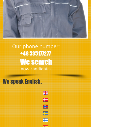
Our phone number:
+48 535177277
We search
​now
candidates
We speak English.