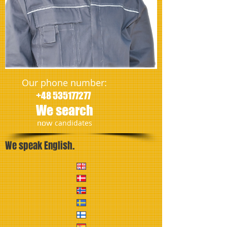
Our phone number:
+48 535177277
We search
​now
candidates
We speak English.