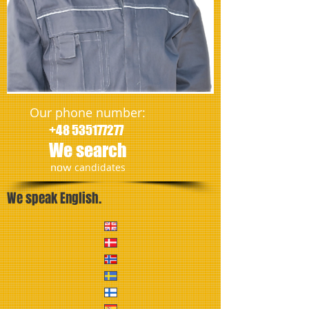
Our phone number:
+48 535177277
We search
​now
candidates
We speak English.