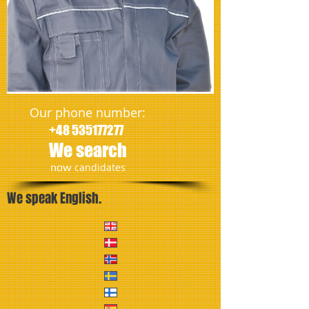
Our phone number:
+48 535177277
We search
​now
candidates
We speak English.