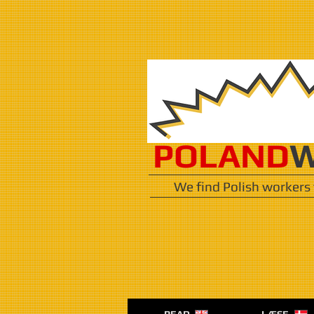
POLAND
W
We find Polish workers