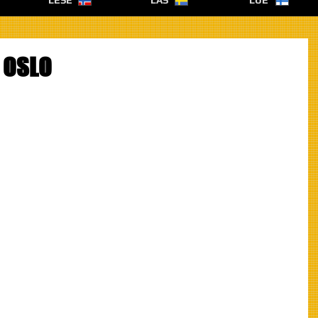
LESE
LÄS
LUE
, OSLO