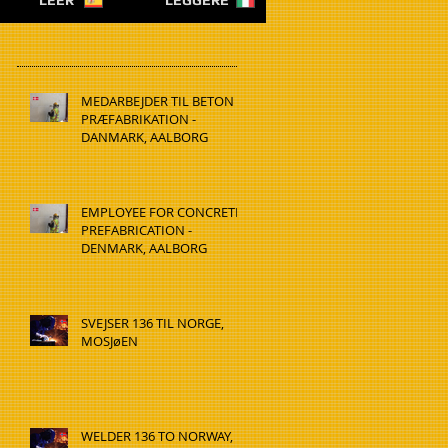
LEER
LEGGERE
MEDARBEJDER TIL BETON
PRÆFABRIKATION -
DANMARK, AALBORG
EMPLOYEE FOR CONCRETE
PREFABRICATION -
DENMARK, AALBORG
SVEJSER 136 TIL NORGE,
MOSJøEN
WELDER 136 TO NORWAY,