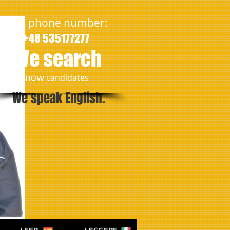
Our phone number:
+48 535177277
We search
​now
candidates
We speak English.