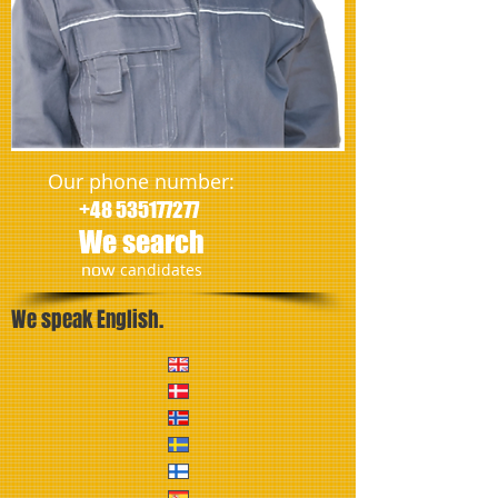
Our phone number:
+48 535177277
We search
​now
candidates
We speak English.