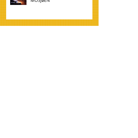
MOSJøEN
WELDER 136 TO NORWAY,
MOSJøEN
TØMMERE TIL NORGE, OSLO
CARPENTERS FOR NORWAY,
OSLO