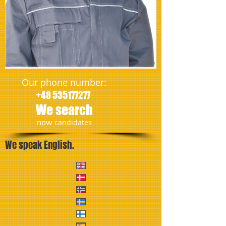
Our phone number:
+48 535177277
We search
​now
candidates
We speak English.