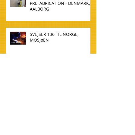
PREFABRICATION - DENMARK,
AALBORG
SVEJSER 136 TIL NORGE,
MOSJøEN
WELDER 136 TO NORWAY,
MOSJøEN
TØMMERE TIL NORGE, OSLO