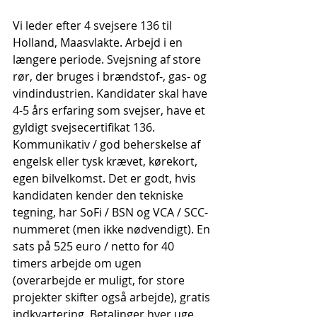
Vi leder efter 4 svejsere 136 til 
Holland, Maasvlakte. Arbejd i en 
længere periode. Svejsning af store 
rør, der bruges i brændstof-, gas- og 
vindindustrien. Kandidater skal have 
4-5 års erfaring som svejser, have et 
gyldigt svejsecertifikat 136. 
Kommunikativ / god beherskelse af 
engelsk eller tysk krævet, kørekort, 
egen bilvelkomst. Det er godt, hvis 
kandidaten kender den tekniske 
tegning, har SoFi / BSN og VCA / SCC-
nummeret (men ikke nødvendigt). En 
sats på 525 euro / netto for 40 
timers arbejde om ugen 
(overarbejde er muligt, for store 
projekter skifter også arbejde), gratis 
indkvartering. Betalinger hver uge. 