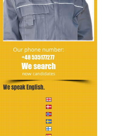
Our phone number:
+48 535177277
We search
​now
candidates
We speak English.