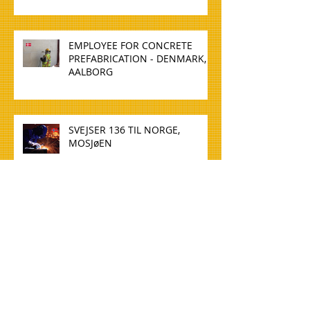
EMPLOYEE FOR CONCRETE
PREFABRICATION - DENMARK,
AALBORG
SVEJSER 136 TIL NORGE,
MOSJøEN
WELDER 136 TO NORWAY,
MOSJøEN
TØMMERE TIL NORGE, OSLO