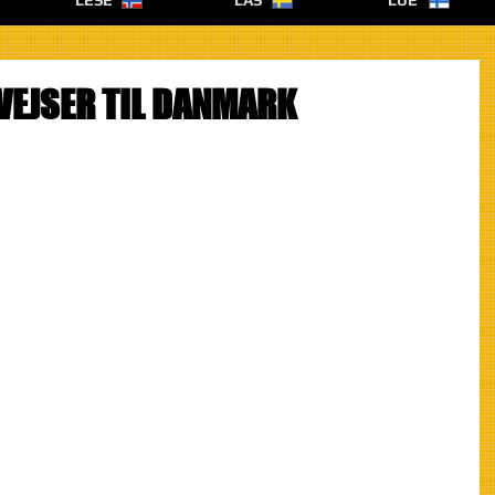
LESE
LÄS
LUE
VEJSER TIL DANMARK