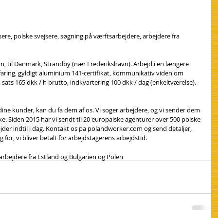
jsere, polske svejsere, søgning på værftsarbejdere, arbejdere fra 
um, til Danmark, Strandby (nær Frederikshavn). Arbejd i en længere 
erfaring, gyldigt aluminium 141-certifikat, kommunikativ viden om 
sats 165 dkk / h brutto, indkvartering 100 dkk / dag (enkeltværelse). 
 dine kunder, kan du fa dem af os. Vi soger arbejdere, og vi sender dem 
ke. Siden 2015 har vi sendt til 20 europaiske agenturer over 500 polske 
der indtil i dag. Kontakt os pa polandworker.com og send detaljer, 
 for, vi bliver betalt for arbejdstagerens arbejdstid.
arbejdere fra Estland og Bulgarien og Polen