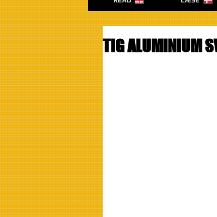
READ
LÆSE
TIG ALUMINIUM S