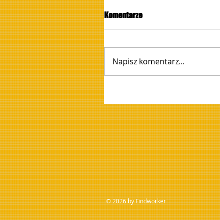
Komentarze
Napisz komentarz...
© 2026 by Findworker