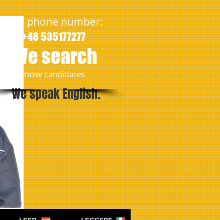
Our phone number:
+48 535177277
We search
​now
candidates
We speak English.