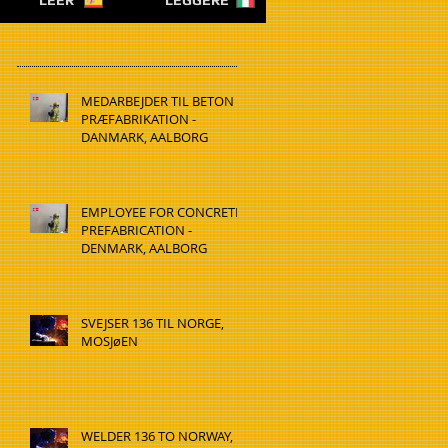
LEER
LEGGERE
MEDARBEJDER TIL BETON
PRÆFABRIKATION -
DANMARK, AALBORG
EMPLOYEE FOR CONCRETE
PREFABRICATION -
DENMARK, AALBORG
SVEJSER 136 TIL NORGE,
MOSJøEN
WELDER 136 TO NORWAY,