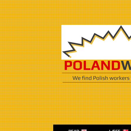
POLAND
W
We find Polish workers