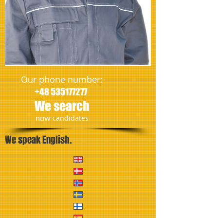
Our phone number:
+48 535177277
We search
​now
candidates
We speak English.