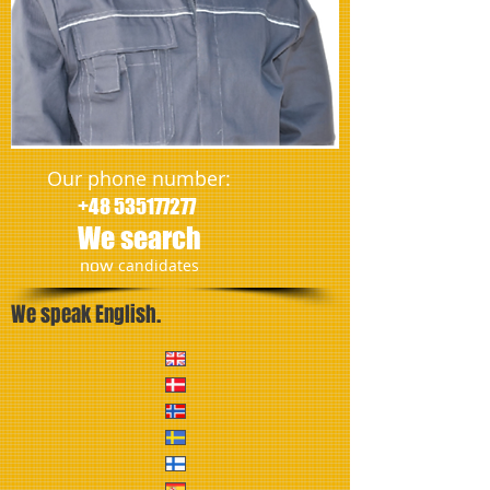
Our phone number:
+48 535177277
We search
​now
candidates
We speak English.