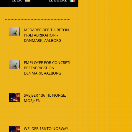
LEER
LEGGERE
MEDARBEJDER TIL BETON
PRÆFABRIKATION -
DANMARK, AALBORG
EMPLOYEE FOR CONCRETE
PREFABRICATION -
DENMARK, AALBORG
SVEJSER 136 TIL NORGE,
MOSJøEN
WELDER 136 TO NORWAY,