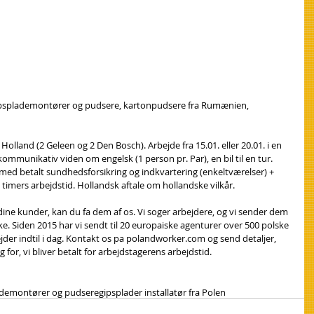
v gipsplademontører og pudsere, kartonpudsere fra Rumænien, 
 Holland (2 Geleen og 2 Den Bosch). Arbejde fra 15.01. eller 20.01. i en 
kommunikativ viden om engelsk (1 person pr. Par), en bil til en tur. 
med betalt sundhedsforsikring og indkvartering (enkeltværelser) + 
 40 timers arbejdstid. Hollandsk aftale om hollandske vilkår.
 dine kunder, kan du fa dem af os. Vi soger arbejdere, og vi sender dem 
ke. Siden 2015 har vi sendt til 20 europaiske agenturer over 500 polske 
der indtil i dag. Kontakt os pa polandworker.com og send detaljer, 
 for, vi bliver betalt for arbejdstagerens arbejdstid.
ademontører og pudsere
gipsplader installatør fra Polen