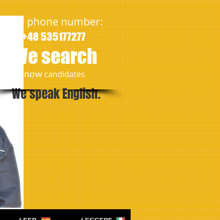
Our phone number:
+48 535177277
We search
​now
candidates
We speak English.