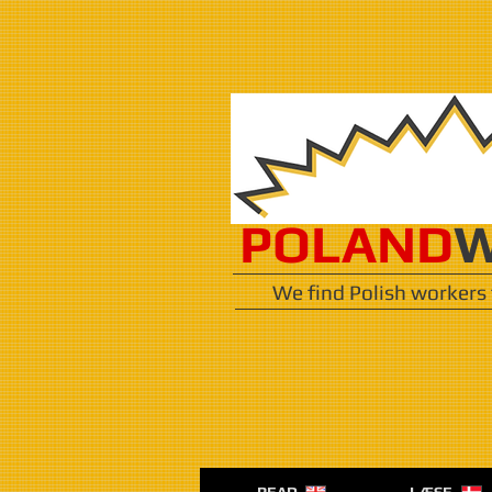
POLAND
W
We find Polish workers