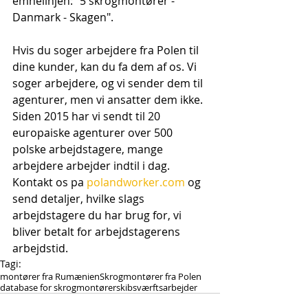
emnelinjen: "5 skrogmontører - 
Danmark - Skagen".
Hvis du soger arbejdere fra Polen til 
dine kunder, kan du fa dem af os. Vi 
soger arbejdere, og vi sender dem til 
agenturer, men vi ansatter dem ikke. 
Siden 2015 har vi sendt til 20 
europaiske agenturer over 500 
polske arbejdstagere, mange 
arbejdere arbejder indtil i dag. 
Kontakt os pa 
polandworker.com
 og 
send detaljer, hvilke slags 
arbejdstagere du har brug for, vi 
bliver betalt for arbejdstagerens 
arbejdstid.
Tagi:
montører fra Rumænien
Skrogmontører fra Polen
database for skrogmontører
skibsværftsarbejder