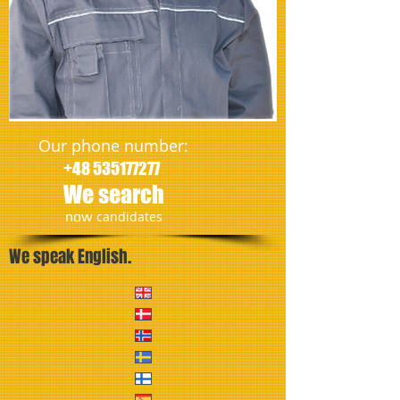
Our phone number:
+48 535177277
We search
​now
candidates
We speak English.