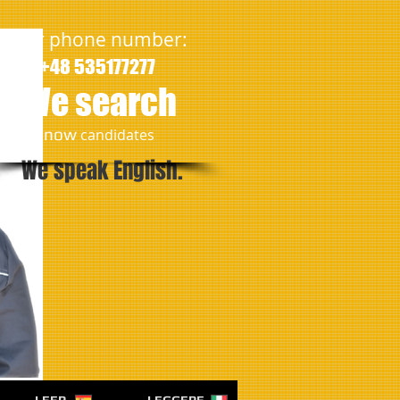
Our phone number:
+48 535177277
We search
​now
candidates
We speak English.