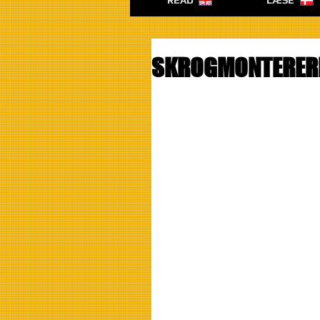
READ
LÆSE
SKROGMONTERERE