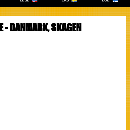
LESE
LÄS
LUE
 - DANMARK, SKAGEN