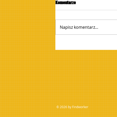
Komentarze
Napisz komentarz...
© 2026 by Findworker