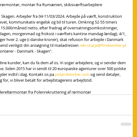
f rørmontør, montør fra Rumænien, skibsværftsarbejdere
Skagen. Arbejder fra 04-11/03/2024. Arbejde på værft, konstruktion 
ævet, kommunikativ engelsk og bil til turen. Omkring 52-55 timers 
15.000/måned netto, efter fradrag af overnatningsomkostninger, 
m dagen, morgenmad og frokost i værftets kantine mandag-lørdag). 4/1, 
ger hver 2. uge (i danske kroner), skat refusion for arbejde i Danmark 
 send venligst din ansøgning til mailadressen 
rekrutacja@findworker.pl
ontører - Danmark - Skagen".
 dine kunder, kan du fa dem af os. Vi soger arbejdere, og vi sender dem 
ke. Siden 2015 har vi sendt til 20 europaiske agenturer over 500 polske 
er indtil i dag. Kontakt os pa 
polandworker.com
 og send detaljer, 
 for, vi bliver betalt for arbejdstagerens arbejdstid.
dere
Rørmontør fra Polen
rekruttering af rørmontør