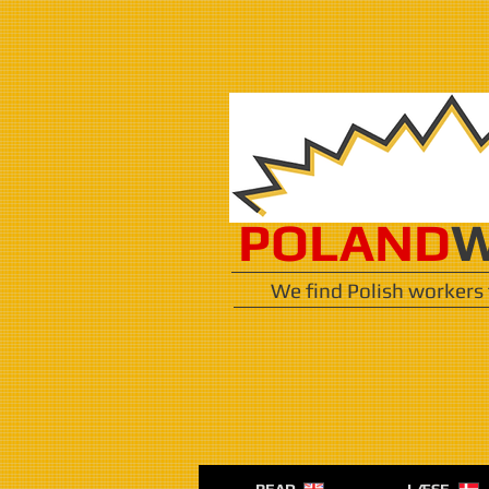
POLAND
W
We find Polish workers