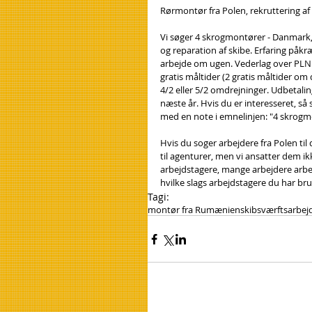
Rørmontør fra Polen, rekruttering a
Vi søger 4 skrogmontører - Danmark, 
og reparation af skibe. Erfaring påkr
arbejde om ugen. Vederlag over PLN 
gratis måltider (2 gratis måltider o
4/2 eller 5/2 omdrejninger. Udbetalin
næste år. Hvis du er interesseret, så
med en note i emnelinjen: "4 skrogm
Hvis du soger arbejdere fra Polen til
til agenturer, men vi ansatter dem ik
arbejdstagere, mange arbejdere arbejd
hvilke slags arbejdstagere du har brug
Tagi:
montør fra Rumænien
skibsværftsarbej