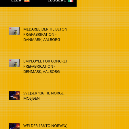
LEER
LEGGERE
MEDARBEJDER TIL BETON
PRÆFABRIKATION -
DANMARK, AALBORG
EMPLOYEE FOR CONCRETE
PREFABRICATION -
DENMARK, AALBORG
SVEJSER 136 TIL NORGE,
MOSJøEN
WELDER 136 TO NORWAY,