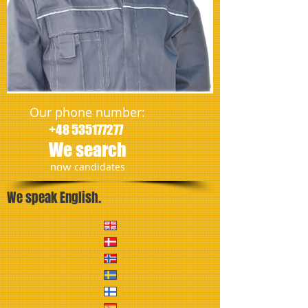
Our phone number:
+48 535177277
We search
​now
candidates
We speak English.