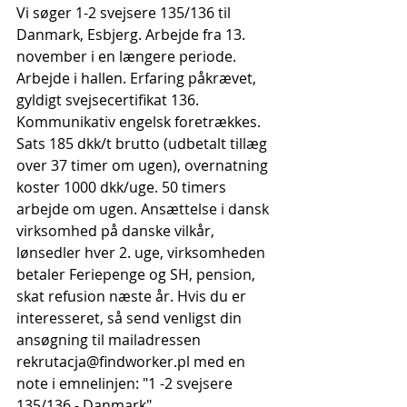
Vi søger 1-2 svejsere 135/136 til 
Danmark, Esbjerg. Arbejde fra 13. 
november i en længere periode. 
Arbejde i hallen. Erfaring påkrævet, 
gyldigt svejsecertifikat 136. 
Kommunikativ engelsk foretrækkes. 
Sats 185 dkk/t brutto (udbetalt tillæg 
over 37 timer om ugen), overnatning 
koster 1000 dkk/uge. 50 timers 
arbejde om ugen. Ansættelse i dansk 
virksomhed på danske vilkår, 
lønsedler hver 2. uge, virksomheden 
betaler Feriepenge og SH, pension, 
skat refusion næste år. Hvis du er 
interesseret, så send venligst din 
ansøgning til mailadressen 
rekrutacja@findworker.pl med en 
note i emnelinjen: "1 -2 svejsere 
135/136 - Danmark".