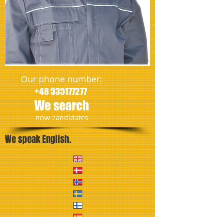
Our phone number:
+48 535177277
We search
​now
candidates
We speak English.