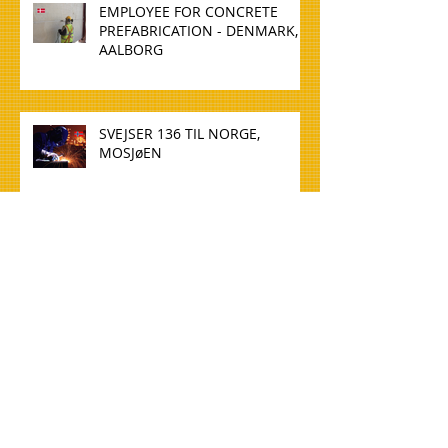
EMPLOYEE FOR CONCRETE
PREFABRICATION - DENMARK,
AALBORG
SVEJSER 136 TIL NORGE,
MOSJøEN
WELDER 136 TO NORWAY,
MOSJøEN
TØMMERE TIL NORGE, OSLO