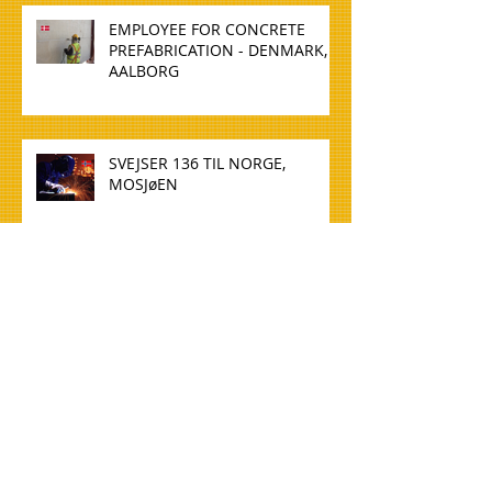
EMPLOYEE FOR CONCRETE
PREFABRICATION - DENMARK,
AALBORG
SVEJSER 136 TIL NORGE,
MOSJøEN
WELDER 136 TO NORWAY,
MOSJøEN
TØMMERE TIL NORGE, OSLO