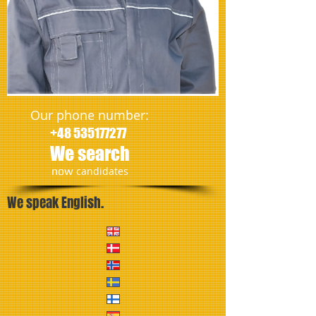
Our phone number:
+48 535177277
We search
​now
candidates
We speak English.